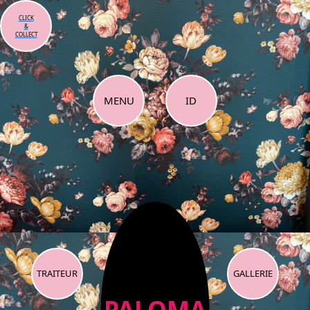
CLICK
&
COLLECT
MENU
ID
TRAITEUR
GALLERIE
PALOMA